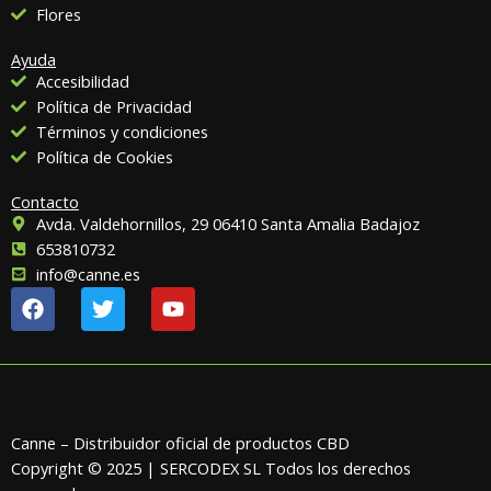
Flores
Ayuda
Accesibilidad
Política de Privacidad
Términos y condiciones
Política de Cookies
Contacto
Avda. Valdehornillos, 29 06410 Santa Amalia Badajoz
653810732
info@canne.es
F
T
Y
a
w
o
c
i
u
e
t
t
b
t
u
o
e
b
o
r
e
Canne – Distribuidor oficial de productos CBD
k
Copyright © 2025 | SERCODEX SL Todos los derechos