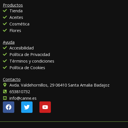
Productos
Tienda
Aceites
Cosmética
Flores
Ayuda
Accesibilidad
Política de Privacidad
Términos y condiciones
Política de Cookies
Contacto
Avda. Valdehornillos, 29 06410 Santa Amalia Badajoz
653810732
info@canne.es
F
T
Y
a
w
o
c
i
u
e
t
t
b
t
u