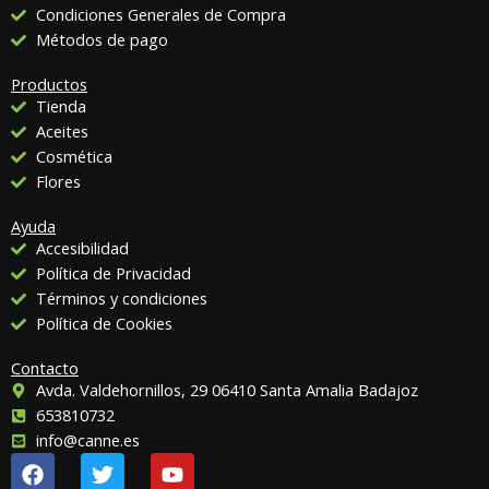
Condiciones Generales de Compra
Métodos de pago
Productos
Tienda
Aceites
Cosmética
Flores
Ayuda
Accesibilidad
Política de Privacidad
Términos y condiciones
Política de Cookies
Contacto
Avda. Valdehornillos, 29 06410 Santa Amalia Badajoz
653810732
info@canne.es
F
T
Y
a
w
o