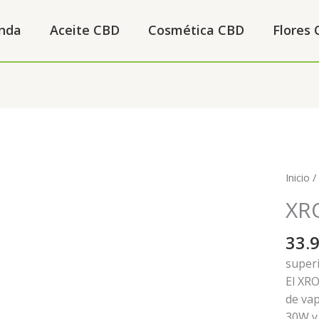
nda
Aceite CBD
Cosmética CBD
Flores
XROS
Inicio
PRO
XR
Vapor
cantid
33.
super
El XR
de vap
30W y 