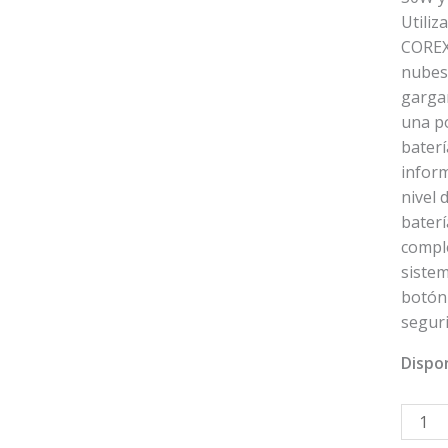
Utiliz
COREX
nubes
garga
una po
baterí
infor
nivel 
bater
compl
sistem
botón
segur
Dispon