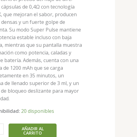
a cápsulas de 0,4Ω con tecnología
, que mejoran el sabor, producen
 densas y un fuerte golpe de
nta. Su modo Super Pulse mantiene
tencia estable incluso con baja
a, mientras que su pantalla muestra
mación como potencia, caladas y
de batería. Además, cuenta con una
ía de 1200 mAh que se carga
etamente en 35 minutos, un
a de llenado superior de 3 ml, y un
 de bloqueo deslizante para mayor
idad.
ibilidad:
20 disponibles
AÑADIR AL
CARRITO