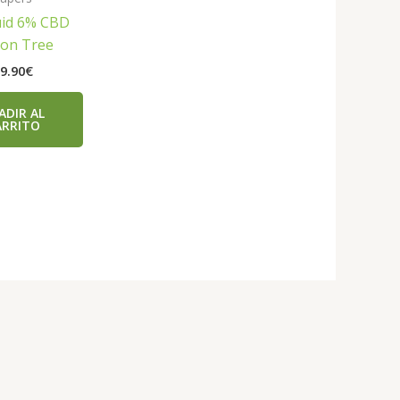
uid 6% CBD
on Tree
9.90
€
ADIR AL
ARRITO