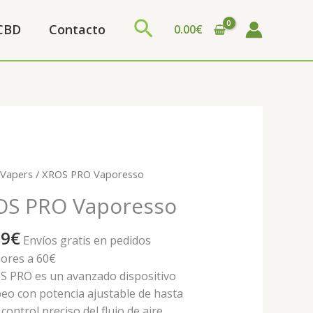
Buscar
 CBD
Contacto
0.00
€
/
Vapers
/ XROS PRO Vaporesso
OS PRO Vaporesso
esso
ad
99
€
Envíos gratis en pedidos
iores a 60€
OS PRO es un avanzado dispositivo
eo con potencia ajustable de hasta
control preciso del flujo de aire.