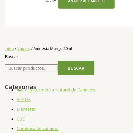
14.70
€
AÑADIR AL CARRITO
Inicio
/
Vapers
/ Amnesia Mango 50ml
Buscar
BUSCAR
Categorías
Aceite y Cosmética Natural de Cannabis
Aceites
Bienestar
CBD
Comética de cáñamo