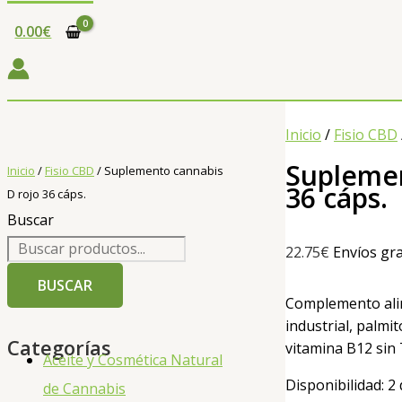
0.00
€
Inicio
/
Fisio CBD
Suplemen
Inicio
/
Fisio CBD
/ Suplemento cannabis
36 cáps.
D rojo 36 cáps.
Buscar
22.75
€
Envíos gra
BUSCAR
Complemento alim
industrial, palmi
Categorías
vitamina B12 sin
Aceite y Cosmética Natural
Disponibilidad:
2 
de Cannabis