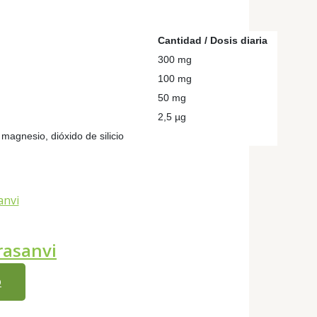
Cantidad / Dosis diaria
300 mg
100 mg
50 mg
2,5 µg
 magnesio, dióxido de silicio
rasanvi
O