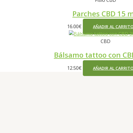
Parches CBD 15 
16.00
€
AÑADIR AL CARRIT
CBD
Bálsamo tattoo con C
12.50
€
AÑADIR AL CARRIT