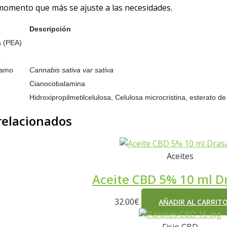
 momento que más se ajuste a las necesidades.
Descripción
a (PEA)
a
ñamo
Cannabis sativa var sativa
Cianocobalamina
Hidroxipropilmetilcelulosa, Celulosa microcristina, esterato de
relacionados
Aceites
Aceite CBD 5% 10 ml D
32.00
€
AÑADIR AL CARRIT
Fisio CBD