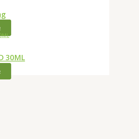
mg
O
BD 30ML
O