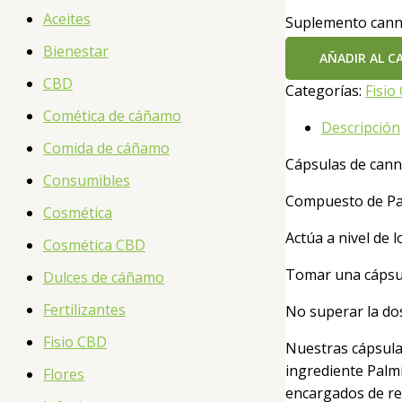
Aceites
Suplemento canna
Bienestar
AÑADIR AL C
CBD
Categorías:
Fisio
Comética de cáñamo
Descripción
Comida de cáñamo
Cápsulas de cann
Consumibles
Compuesto de Pal
Cosmética
Actúa a nivel de
Cosmética CBD
Tomar una cápsul
Dulces de cáñamo
Fertilizantes
No superar la do
Fisio CBD
Nuestras cápsulas
ingrediente Palmi
Flores
encargados de re