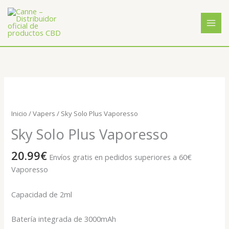
Ir
al
contenido
Sky
Solo
Plus
Inicio
/
Vapers
/ Sky Solo Plus Vaporesso
Vaporesso
Sky Solo Plus Vaporesso
cantidad
20.99
€
Envíos gratis en pedidos superiores a 60€
Vaporesso
Capacidad de 2ml
Batería integrada de 3000mAh