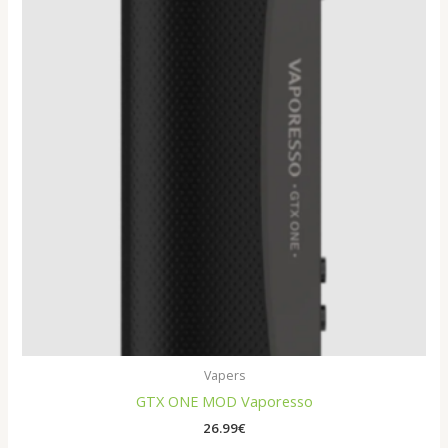
Vapers
GTX ONE MOD Vaporesso
26.99
€