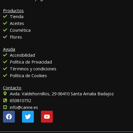
Productos
Tienda
Aceites
Cosmética
Flores
Ayuda
Accesibilidad
Política de Privacidad
Términos y condiciones
Política de Cookies
Contacto
Avda. Valdehornillos, 29 06410 Santa Amalia Badajoz
653810732
info@canne.es
F
T
Y
a
w
o
c
i
u
e
t
t