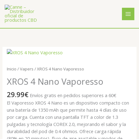
Ir
al
contenido
XROS
4
Nano
Inicio
/
Vapers
/ XROS 4 Nano Vaporesso
Vaporesso
XROS 4 Nano Vaporesso
cantidad
29.99
€
Envíos gratis en pedidos superiores a 60€
El Vaporesso XROS 4 Nano es un dispositivo compacto con
una batería de 1350 mAh que permite hasta 4 días de uso
por carga. Cuenta con una pantalla TFT a color de 1.3
pulgadas y tecnología COREX 2.0, mejorando el sabor y la
durabilidad del pod de 0.4 ohmios. Ofrece carga rápida
(80% en 20 minutos), flujo de aire ajustable y modos de