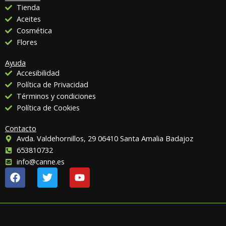
Tienda
Aceites
Cosmética
Flores
Ayuda
Accesibilidad
Política de Privacidad
Términos y condiciones
Política de Cookies
Contacto
Avda. Valdehornillos, 29 06410 Santa Amalia Badajoz
653810732
info@canne.es
F
T
Y
a
w
o
c
i
u
e
t
t
b
t
u
o
e
b