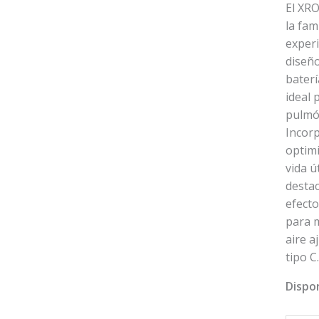
El XRO
la fam
exper
diseñ
baterí
ideal 
pulmón
Incor
optimi
vida ú
destac
efecto
para 
aire a
tipo C
Dispon