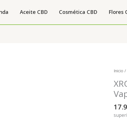
nda
Aceite CBD
Cosmética CBD
Flores
XROS
Inicio
3
XR
MINI
Va
Vapor
cantid
17.
super