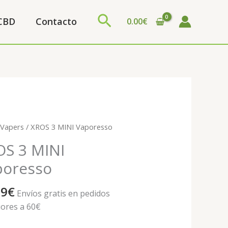
Buscar
 CBD
Contacto
0.00
€
/
Vapers
/ XROS 3 MINI Vaporesso
OS 3 MINI
poresso
esso
ad
99
€
Envíos gratis en pedidos
iores a 60€