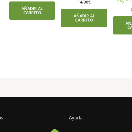
Sky So
14.90
€
AÑADIR AL
CARRITO
AÑADIR AL
CARRITO
AÑ
C
os
Ayuda