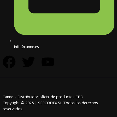
info@canne.es
F
T
Y
a
w
o
c
i
u
e
t
t
Canne – Distribuidor oficial de productos CBD
Copyright © 2025 | SERCODEX SL Todos los derechos
b
t
u
reservados.