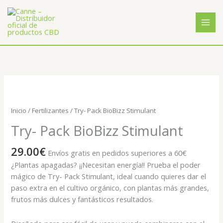
Ir
al
contenido
Try-
Pack
BioBizz
Inicio
/
Fertilizantes
/ Try- Pack BioBizz Stimulant
Stimulant
Try- Pack BioBizz Stimulant
cantidad
29.00
€
Envíos gratis en pedidos superiores a 60€
¿Plantas apagadas? ¡¡Necesitan energía!! Prueba el poder
mágico de Try- Pack Stimulant, ideal cuando quieres dar el
paso extra en el cultivo orgánico, con plantas más grandes,
frutos más dulces y fantásticos resultados.