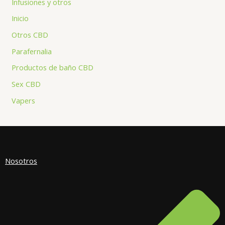
Infusiones y otros
Inicio
Otros CBD
Parafernalia
Productos de baño CBD
Sex CBD
Vapers
Nosotros