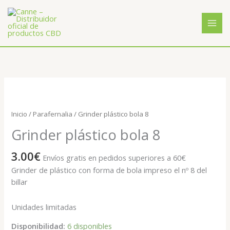
Ir
al
contenido
Grinder
plástico
bola
Inicio
/
Parafernalia
/ Grinder plástico bola 8
8
Grinder plástico bola 8
cantidad
3.00
€
Envíos gratis en pedidos superiores a 60€
Grinder de plástico con forma de bola impreso el nº 8 del
billar
Unidades limitadas
Disponibilidad:
6 disponibles