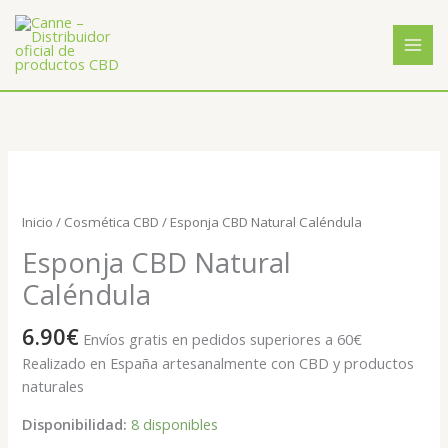
Ir
al
contenido
Esponja
CBD
Natural
Inicio
/
Cosmética CBD
/ Esponja CBD Natural Caléndula
Caléndula
Esponja CBD Natural
cantidad
Caléndula
6.90
€
Envíos gratis en pedidos superiores a 60€
Realizado en España artesanalmente con CBD y productos
naturales
Disponibilidad:
8 disponibles