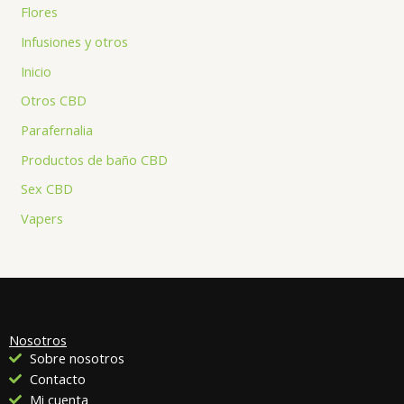
Flores
Infusiones y otros
Inicio
Otros CBD
Parafernalia
Productos de baño CBD
Sex CBD
Vapers
Nosotros
Sobre nosotros
Contacto
Mi cuenta