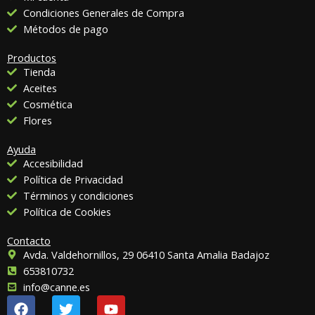
Condiciones Generales de Compra
Métodos de pago
Productos
Tienda
Aceites
Cosmética
Flores
Ayuda
Accesibilidad
Política de Privacidad
Términos y condiciones
Política de Cookies
Contacto
Avda. Valdehornillos, 29 06410 Santa Amalia Badajoz
653810732
info@canne.es
F
T
Y