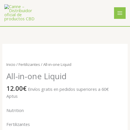
Ir
al
contenido
All-
in-
one
Inicio
/
Fertilizantes
/ All-in-one Liquid
Liquid
All-in-one Liquid
cantidad
12.00
€
Envíos gratis en pedidos superiores a 60€
Aptus
Nutrition
Fertilizantes