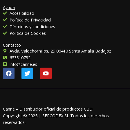
Ayuda
Accesibilidad
Política de Privacidad
Términos y condiciones
Política de Cookies
Contacto
Avda. Valdehornillos, 29 06410 Santa Amalia Badajoz
653810732
info@canne.es
F
T
Y
a
w
o
c
i
u
e
t
t
b
t
u
o
e
b
o
r
e
Canne – Distribuidor oficial de productos CBD
k
Copyright © 2025 | SERCODEX SL Todos los derechos
reservados.