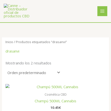
Ir
al
contenido
Inicio
/ Productos etiquetados “drasanvi”
drasanvi
Mostrando los 2 resultados
Cosmética CBD
Champú 500ML Cannabis
10.45
€