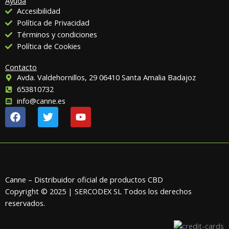
Ayuda
Accesibilidad
Política de Privacidad
Términos y condiciones
Política de Cookies
Contacto
Avda. Valdehornillos, 29 06410 Santa Amalia Badajoz
653810732
info@canne.es
F
T
Y
a
w
o
c
i
u
e
t
t
b
t
u
o
e
b
o
r
e
Canne – Distribuidor oficial de productos CBD
k
Copyright © 2025 | SERCODEX SL Todos los derechos
reservados.